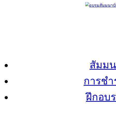
สัมมน
การชำร
ฝึกอบ