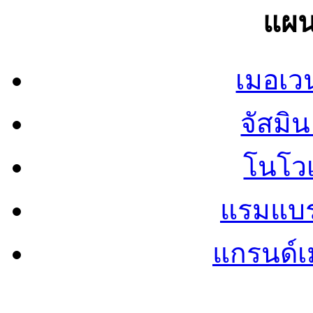
แผน
เมอเวน
จัสมิน 
โนโวเ
แรมแบรน
แกรนด์เม