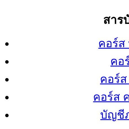
สารบ
คอร์ส
คอร
คอร์ส
คอร์ส ค
บัญชี