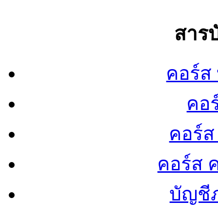
สารบ
คอร์ส
คอร
คอร์ส
คอร์ส ค
บัญชี