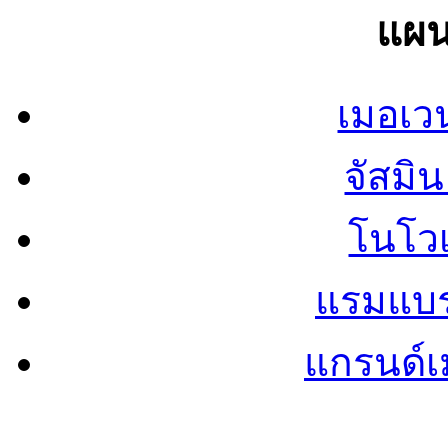
แผน
เมอเวน
จัสมิน 
โนโวเ
แรมแบรน
แกรนด์เม