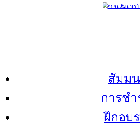
สัมมน
การชำร
ฝึกอบ