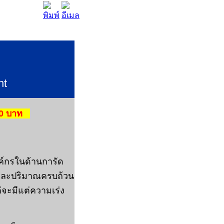
nt
00 บาท
งค์กรในด้านการัด
าพและปริมาณครบถ้วน
่จะมีแต่ความเร่ง